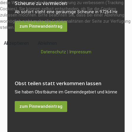
Scheune zu vermieten
diese Website und die Nutzererfahrung zu verbessern (Tracking
Cookies). Sie können selbst entscheiden, ob Sie die Cookies
Ab sofort steht eine geräumige Scheune in 97264 Helmstadt 
zulassen möchten. Bitte beachten Sie, dass bei einer Ablehnung
womöglich nicht mehr alle Funktionalitäten der Seite zur Verfügung
zum Pinnwandeintrag
stehen.
Akzeptieren
Ablehnen
Datenschutz
|
Impressum
Obst teilen statt verkommen lassen
Sie haben Obstbäume im Gemeindegebiet und können die reich
zum Pinnwandeintrag