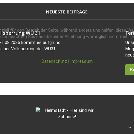
NEUESTE BEITRÄGE
ziell für den Betrieb der Seite, während andere uns helfen, diese W
ollsperrung WÜ 31
Fer
tte beachten Sie, dass bei einer Ablehnung womöglich nicht mehr all
 21.08.2026 kommt es aufgrund
Unse
einer Vollsperrung der WÜ31...
Mögl
neue
Datenschutz
|
Impressum
B