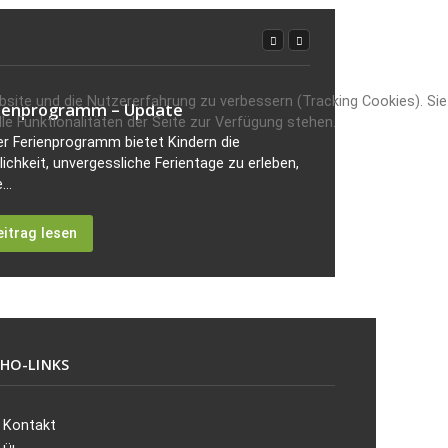
ebsite und die Nutzererfahrung zu verbessern (Tracking Cookies). Sie
ienprogramm – Update
e Funktionalitäten der Seite zur Verfügung stehen.
r Ferienprogramm bietet Kindern die
ichkeit, unvergessliche Ferientage zu erleben,
...
eitrag lesen
HO-LINKS
Kontakt