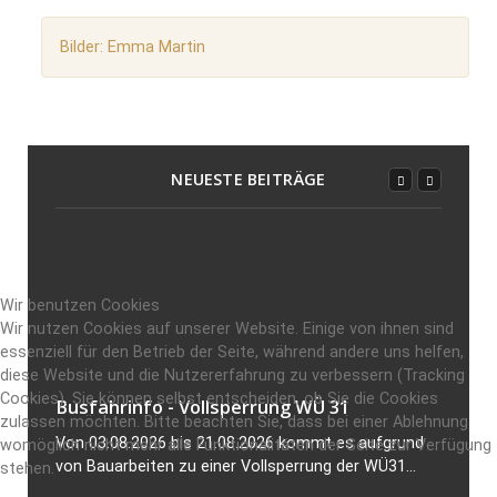
Bilder: Emma Martin
NEUESTE BEITRÄGE
Wir benutzen Cookies
Wir nutzen Cookies auf unserer Website. Einige von ihnen sind
essenziell für den Betrieb der Seite, während andere uns helfen,
diese Website und die Nutzererfahrung zu verbessern (Tracking
Cookies). Sie können selbst entscheiden, ob Sie die Cookies
Busfahrinfo - Vollsperrung WÜ 31
zulassen möchten. Bitte beachten Sie, dass bei einer Ablehnung
Von 03.08.2026 bis 21.08.2026 kommt es aufgrund
womöglich nicht mehr alle Funktionalitäten der Seite zur Verfügung
von Bauarbeiten zu einer Vollsperrung der WÜ31...
stehen.