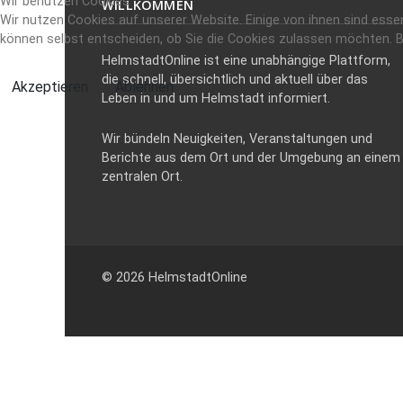
Wir benutzen Cookies
WILLKOMMEN
Wir nutzen Cookies auf unserer Website. Einige von ihnen sind essen
können selbst entscheiden, ob Sie die Cookies zulassen möchten. Bi
HelmstadtOnline ist eine unabhängige Plattform,
die schnell, übersichtlich und aktuell über das
Akzeptieren
Ablehnen
Leben in und um Helmstadt informiert.
Wir bündeln Neuigkeiten, Veranstaltungen und
Berichte aus dem Ort und der Umgebung an einem
zentralen Ort.
© 2026 HelmstadtOnline