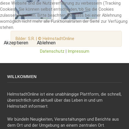
diese Website und die Nutzererfahrung zu verbessern (Tracking
Cookies). Sie können selbst entscheiden, ob Sie die Cookies
zulassen möchten. Bitte beachten Sie, dass bei einer Ablehnung
womöglich nicht mehr alle Funktionalitäten der Seite zur Verfügung
stehen.
Bilder: S.R. | © HelmstadtOnline
Akzeptieren
Ablehnen
Datenschutz
|
Impressum
WILLKOMMEN
HelmstadtOnline ist eine unabhängige Plattform, die schnell,
übersichtlich und aktuell über das Leben in und um
Helmstadt informiert.
Wir bündeln Neuigkeiten, Veranstaltungen und Berichte aus
dem Ort und der Umgebung an einem zentralen Ort.