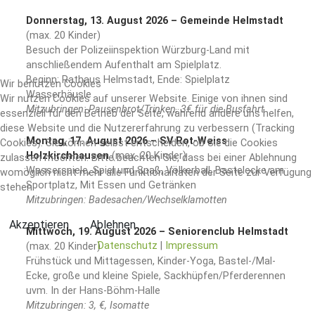
Donnerstag, 13. August 2026 – Gemeinde Helmstadt
(max. 20 Kinder)
Besuch der Polizeiinspektion Würzburg-Land mit
anschließendem Aufenthalt am Spielplatz.
Beginn: Rathaus Helmstadt, Ende: Spielplatz
Wir benutzen Cookies
Wasserhäusle
Wir nutzen Cookies auf unserer Website. Einige von ihnen sind
Mitzubringen: Pausenbrot/Trinken, 3€ für die Busfahrt
essenziell für den Betrieb der Seite, während andere uns helfen,
diese Website und die Nutzererfahrung zu verbessern (Tracking
Montag, 17. August 2026 – SV Rot-Weiss
Cookies). Sie können selbst entscheiden, ob Sie die Cookies
Holzkirchhausen
(max. 20 Kinder)
zulassen möchten. Bitte beachten Sie, dass bei einer Ablehnung
Wasserspiele, Spiel und Spaß, Völkerball, Bastelecke am
womöglich nicht mehr alle Funktionalitäten der Seite zur Verfügung
Sportplatz, Mit Essen und Getränken
stehen.
Mitzubringen: Badesachen/Wechselklamotten
Akzeptieren
Ablehnen
Mittwoch, 19. August 2026 – Seniorenclub Helmstadt
Datenschutz
|
Impressum
(max. 20 Kinder)
Frühstück und Mittagessen, Kinder-Yoga, Bastel-/Mal-
Ecke, große und kleine Spiele, Sackhüpfen/Pferderennen
uvm. In der Hans-Böhm-Halle
Mitzubringen: 3, €, Isomatte