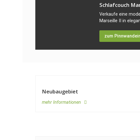
Schlafcouch Mar
Verkaufe eine mode
Marseille II in elega
zum Pinnwandei
Neubaugebiet
mehr Informationen