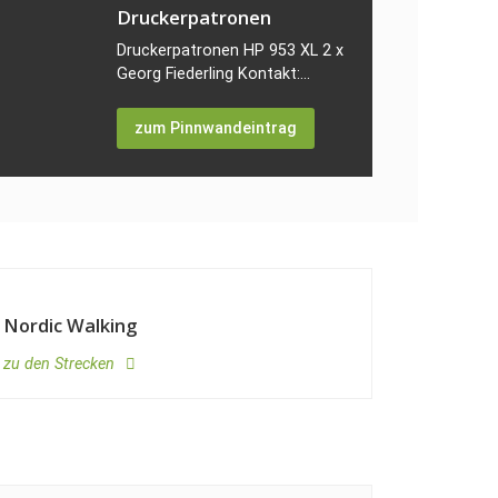
Druckerpatronen
Druckerpatronen HP 953 XL 2 x Magenta 2 x Cyan z
Georg Fiederling Kontakt:...
zum Pinnwandeintrag
Nordic Walking
zu den Strecken