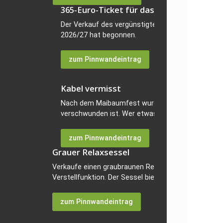
365‑Euro‑Ticket für das neue Schuljahr
Der Verkauf des vergünstigten 365‑Euro‑Tickets 
2026/27 hat begonnen.
zum Pinnwandeintrag
Kabel vermisst
Nach dem Maibaumfest wurde festgestellt, dass 
verschwunden ist. Wer etwas...
zum Pinnwandeintrag
Grauer Relaxsessel
Verkaufe einen graubraunen Relaxsessel mit elektri
Verstellfunktion. Der Sessel bietet hohen...
zum Pinnwandeintrag