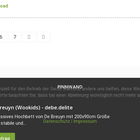
load
6
7
PINNWAND
ziell für den Betrieb der Seite, während andere uns helfen, diese W
tte beachten Sie, dass bei einer Ablehnung womöglich nicht mehr all
reuyn (Wookids) - debe.delite
assives Hochbett von De Breuyn mit 200x90cm Größe
Datenschutz
|
Impressum
stabile und...
ntrag