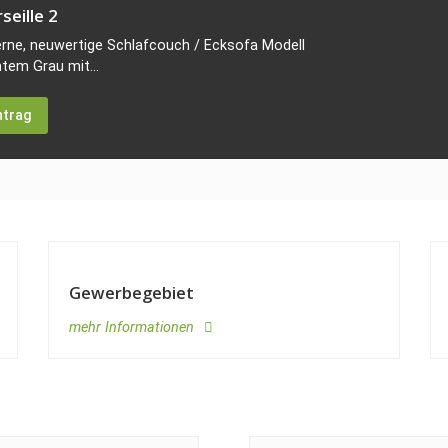
seille 2
rne, neuwertige Schlafcouch / Ecksofa Modell
ntem Grau mit...
ntrag
Gewerbegebiet
mehr Informationen