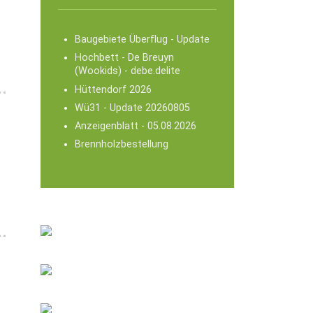
Baugebiete Überflug - Update
Hochbett - De Breuyn
(Wookids) - debe.delite
Hüttendorf 2026
Wü31 - Update 20260805
Anzeigenblatt - 05.08.2026
Brennholzbestellung