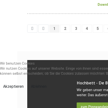
Down
1
2
3
4
5
Wir benutzen Cookies
Wir nutzen Cookies auf unserer Website. Einige von ihnen sind essen
können selbst entscheiden, ob Sie die Cookies zulassen möchten. Bi
Hochbett - De B
Akzeptieren
Ablehnen
Wir geben unser m
weiter. Das äußerst 
zum Pinnwandei