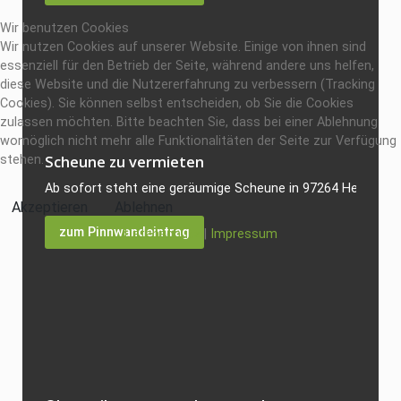
Wir benutzen Cookies
Wir nutzen Cookies auf unserer Website. Einige von ihnen sind
essenziell für den Betrieb der Seite, während andere uns helfen,
diese Website und die Nutzererfahrung zu verbessern (Tracking
Cookies). Sie können selbst entscheiden, ob Sie die Cookies
zulassen möchten. Bitte beachten Sie, dass bei einer Ablehnung
womöglich nicht mehr alle Funktionalitäten der Seite zur Verfügung
Scheune zu vermieten
stehen.
Ab sofort steht eine geräumige Scheune in 97264 Helmstadt 
Akzeptieren
Ablehnen
zum Pinnwandeintrag
Datenschutz
|
Impressum